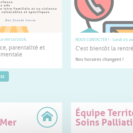
CONTRAT LOCAL DE SANTÉ
10/2026,
NOUS CONTACTER !
Lundi 03 a
Du 27/11/2025 au 27/11/2027,
arentalité et
C'est bientôt la rentré
Contrat local de santé
tale
LHSM
Nos horaires changent !
ts
Équipe Territ
 Mer
Soins Palliat