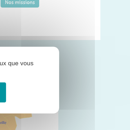
Nos missions
pui et Perspectives
ceux que vous